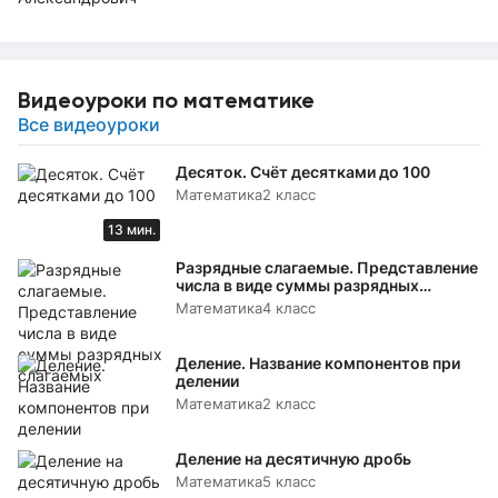
Видеоуроки по математике
Все видеоуроки
Десяток. Счёт десятками до 100
Математика
2 класс
13 мин.
Разрядные слагаемые. Представление
числа в виде суммы разрядных
слагаемых
Математика
4 класс
Деление. Название компонентов при
делении
Математика
2 класс
Деление на десятичную дробь
Математика
5 класс