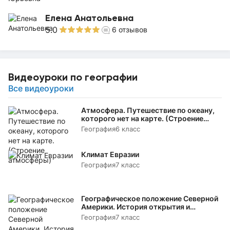
Елена Анатольевна
5.0
6
отзывов
Видеоуроки по географии
Все видеоуроки
Атмосфера. Путешествие по океану,
которого нет на карте. (Строение
атмосферы)
География
6 класс
Климат Евразии
География
7 класс
Географическое положение Северной
Америки. История открытия и
исследования
География
7 класс