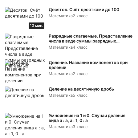
Десяток. Счёт десятками до 100
Математика
2 класс
13 мин.
Разрядные слагаемые. Представление
числа в виде суммы разрядных
слагаемых
Математика
4 класс
Деление. Название компонентов при
делении
Математика
2 класс
Деление на десятичную дробь
Математика
5 класс
Умножение на 1 и 0. Случаи деления
вида а : а, а : 1, 0 : а
Математика
3 класс