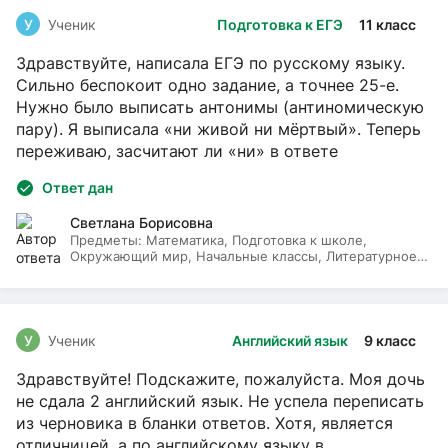
У
Ученик
Подготовка к ЕГЭ
11 класс
Здравствуйте, написала ЕГЭ по русскому языку.
Сильно беспокоит одно задание, а точнее 25-е.
Нужно было выписать антонимы (антиномическую
пару). Я выписала «ни живой ни мёртвый». Теперь
переживаю, засчитают ли «ни» в ответе
Ответ дан
Светлана Борисовна
Предметы:
Математика, Подготовка к школе,
Окружающий мир, Начальные классы, Литературное
чтение, Русский язык
У
Ученик
Английский язык
9 класс
Здравствуйте! Подскажите, пожалуйста. Моя дочь
не сдала 2 английский язык. Не успела переписать
из черновика в бланки ответов. Хотя, является
отличницей, а по английскому языку в