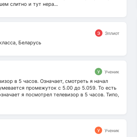
м слитно и тут нера...
Э
Эллиот
класса, Беларусь
У
Ученик
зор в 5 часов. Означает, смотреть я начал
умевается промежуток с 5.00 до 5.059. То есть
 означает я посмотрел телевизор в 5 часов. Типо,
У
Ученик