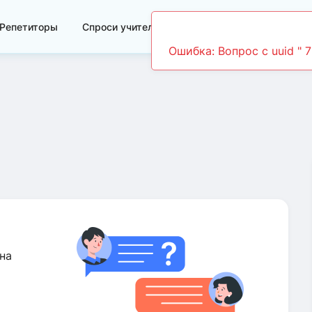
Репетиторы
Спроси учителя
Видеоуроки
Ошибка: Вопрос c uuid " 
на