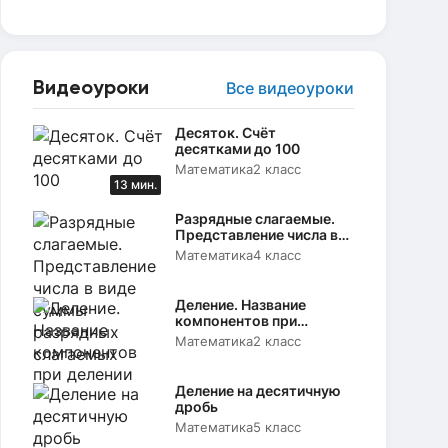
Видеоуроки
Все видеоуроки
Десяток. Счёт
десятками до 100
Математика
2 класс
13 мин.
Разрядные слагаемые.
Представление числа в
виде суммы разрядных
Математика
4 класс
слагаемых
Деление. Название
компонентов при
делении
Математика
2 класс
Деление на десятичную
дробь
Математика
5 класс