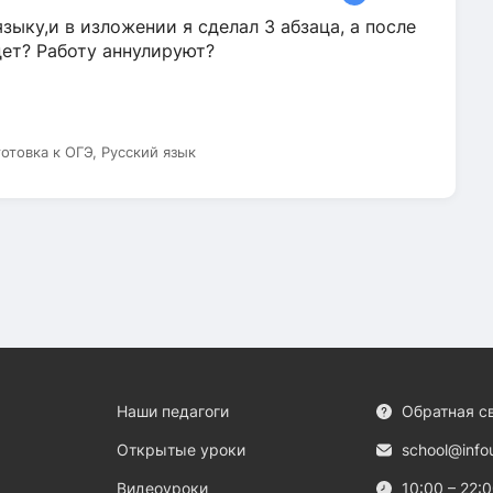
зыку,и в изложении я сделал 3 абзаца, а после
дет? Работу аннулируют?
готовка к ОГЭ, Русский язык
Наши педагоги
Обратная с
Открытые уроки
school@info
Видеоуроки
10:00 – 22: