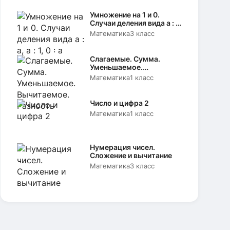
Умножение на 1 и 0.
Случаи деления вида а : а,
а : 1, 0 : а
Математика
3 класс
Слагаемые. Сумма.
Уменьшаемое.
Вычитаемое. Разность
Математика
1 класс
Число и цифра 2
Математика
1 класс
Нумерация чисел.
Сложение и вычитание
Математика
3 класс