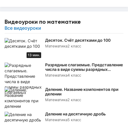
Видеоуроки по математике
Все видеоуроки
Десяток. Счёт десятками до 100
Математика
2 класс
13 мин.
Разрядные слагаемые. Представление
числа в виде суммы разрядных
слагаемых
Математика
4 класс
Деление. Название компонентов при
делении
Математика
2 класс
Деление на десятичную дробь
Математика
5 класс