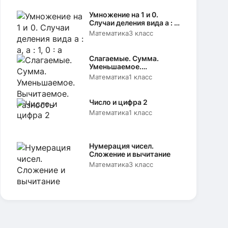
Умножение на 1 и 0.
Случаи деления вида а : а,
а : 1, 0 : а
Математика
3 класс
Слагаемые. Сумма.
Уменьшаемое.
Вычитаемое. Разность
Математика
1 класс
Число и цифра 2
Математика
1 класс
Нумерация чисел.
Сложение и вычитание
Математика
3 класс