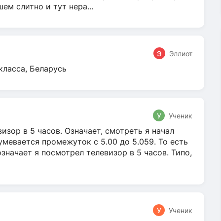
м слитно и тут нера...
Э
Эллиот
класса, Беларусь
У
Ученик
зор в 5 часов. Означает, смотреть я начал
умевается промежуток с 5.00 до 5.059. То есть
 означает я посмотрел телевизор в 5 часов. Типо,
У
Ученик