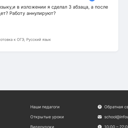
зыку,и в изложении я сделал 3 абзаца, а после
дет? Работу аннулируют?
готовка к ОГЭ, Русский язык
Наши педагоги
Обратная с
Открытые уроки
school@info
Видеоуроки
10:00 – 22: