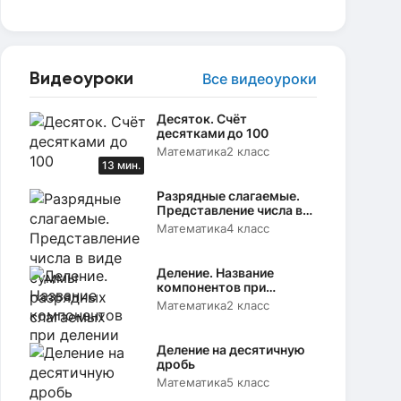
Видеоуроки
Все видеоуроки
Десяток. Счёт
десятками до 100
Математика
2 класс
13 мин.
Разрядные слагаемые.
Представление числа в
виде суммы разрядных
Математика
4 класс
слагаемых
Деление. Название
компонентов при
делении
Математика
2 класс
Деление на десятичную
дробь
Математика
5 класс