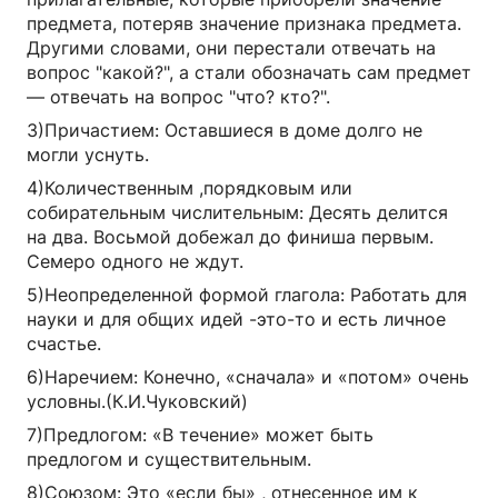
предмета, потеряв значение признака предмета.
Другими словами, они перестали отвечать на
вопрос "какой?", а стали обозначать сам предмет
— отвечать на вопрос "что? кто?".
3)Причастием: Оставшиеся в доме долго не
могли уснуть.
4)Количественным ,порядковым или
собирательным числительным: Десять делится
на два. Восьмой добежал до финиша первым.
Семеро одного не ждут.
5)Неопределенной формой глагола: Работать для
науки и для общих идей -это-то и есть личное
счастье.
6)Наречием: Конечно, «сначала» и «потом» очень
условны.(К.И.Чуковский)
7)Предлогом: «В течение» может быть
предлогом и существительным.
8)Союзом: Это «если бы» , отнесенное им к