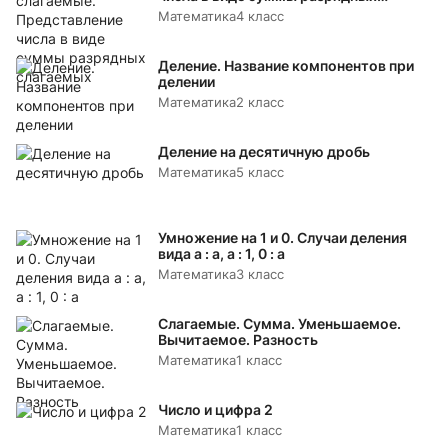
слагаемых
Математика
4 класс
Деление. Название компонентов при
делении
Математика
2 класс
Деление на десятичную дробь
Математика
5 класс
Умножение на 1 и 0. Случаи деления
вида а : а, а : 1, 0 : а
Математика
3 класс
Слагаемые. Сумма. Уменьшаемое.
Вычитаемое. Разность
Математика
1 класс
Число и цифра 2
Математика
1 класс