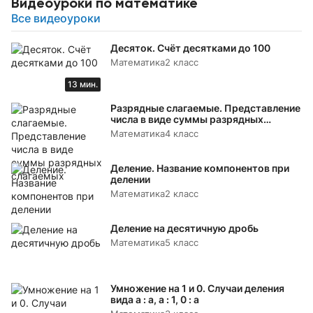
Видеоуроки по математике
Все видеоуроки
Десяток. Счёт десятками до 100
Математика
2 класс
13 мин.
Разрядные слагаемые. Представление
числа в виде суммы разрядных
слагаемых
Математика
4 класс
Деление. Название компонентов при
делении
Математика
2 класс
Деление на десятичную дробь
Математика
5 класс
Умножение на 1 и 0. Случаи деления
вида а : а, а : 1, 0 : а