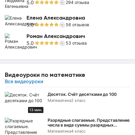
5.0
294
отзыва
Елена Александровна
5.0
56
отзывов
Роман Александрович
5.0
53
отзыва
Видеоуроки по математике
Все видеоуроки
Десяток. Счёт десятками до 100
Математика
2 класс
13 мин.
Разрядные слагаемые. Представление
числа в виде суммы разрядных
слагаемых
Математика
4 класс