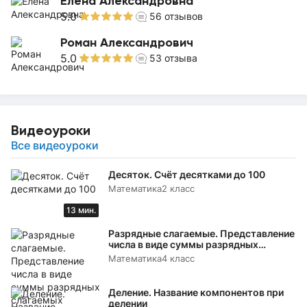
Елена Александровна
5.0
56
отзывов
Роман Александрович
5.0
53
отзыва
Видеоуроки
Все видеоуроки
Десяток. Счёт десятками до 100
Математика
2 класс
13 мин.
Разрядные слагаемые. Представление
числа в виде суммы разрядных
слагаемых
Математика
4 класс
Деление. Название компонентов при
делении