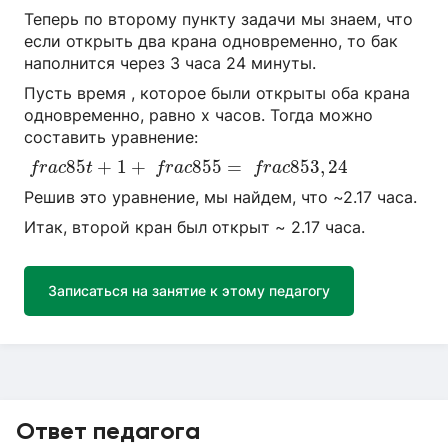
Теперь по второму пункту задачи мы знаем, что
если открыть два крана одновременно, то бак
наполнится через 3 часа 24 минуты.
Пусть время , которое были открыты оба крана
одновременно, равно х часов. Тогда можно
составить уравнение:
f
r
a
c
85
t
+
1
+
f
r
a
c
85
5
=
f
r
a
c
85
3
,
24
85
+
1
+
85
5
=
85
3
,
24
f
r
a
c
t
f
r
a
c
f
r
a
c
Решив это уравнение, мы найдем, что ~2.17 часа.
Итак, второй кран был открыт ~ 2.17 часа.
Записаться на занятие к этому педагогу
Ответ педагога