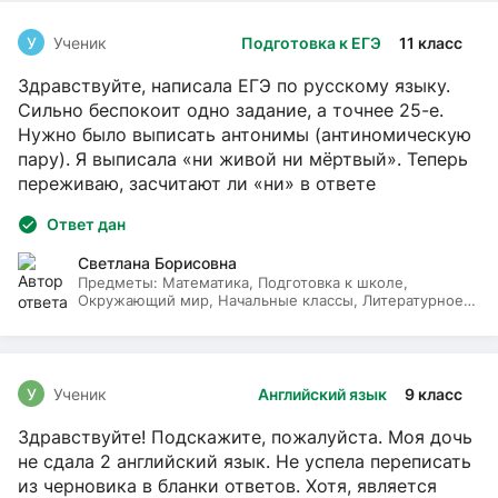
У
Ученик
Подготовка к ЕГЭ
11 класс
Здравствуйте, написала ЕГЭ по русскому языку.
Сильно беспокоит одно задание, а точнее 25-е.
Нужно было выписать антонимы (антиномическую
пару). Я выписала «ни живой ни мёртвый». Теперь
переживаю, засчитают ли «ни» в ответе
Ответ дан
Светлана Борисовна
Предметы:
Математика, Подготовка к школе,
Окружающий мир, Начальные классы, Литературное
чтение, Русский язык
У
Ученик
Английский язык
9 класс
Здравствуйте! Подскажите, пожалуйста. Моя дочь
не сдала 2 английский язык. Не успела переписать
из черновика в бланки ответов. Хотя, является