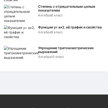
Степень с отрицательным целым
показателем
Алгебра
8 класс
Функция y= аx2, её график и свойства
Алгебра
9 класс
Упрощение тригонометрических
выражений
Алгебра
10 класс