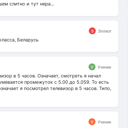
м слитно и тут нера...
Э
Эллиот
класса, Беларусь
У
Ученик
зор в 5 часов. Означает, смотреть я начал
умевается промежуток с 5.00 до 5.059. То есть
 означает я посмотрел телевизор в 5 часов. Типо,
У
Ученик