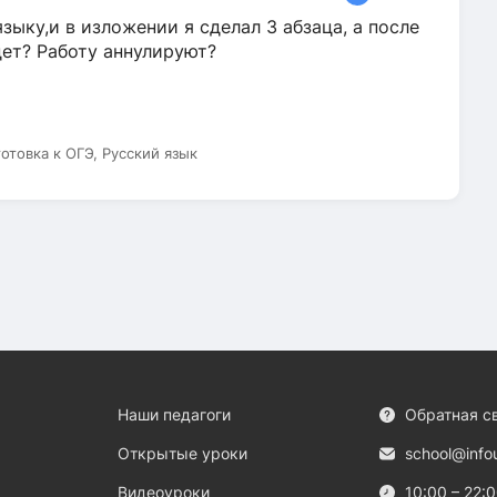
зыку,и в изложении я сделал 3 абзаца, а после
дет? Работу аннулируют?
готовка к ОГЭ, Русский язык
Наши педагоги
Обратная с
Открытые уроки
school@info
Видеоуроки
10:00 – 22: