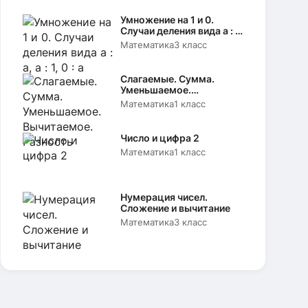
Умножение на 1 и 0.
Случаи деления вида а : а,
а : 1, 0 : а
Математика
3 класс
Слагаемые. Сумма.
Уменьшаемое.
Вычитаемое. Разность
Математика
1 класс
Число и цифра 2
Математика
1 класс
Нумерация чисел.
Сложение и вычитание
Математика
3 класс