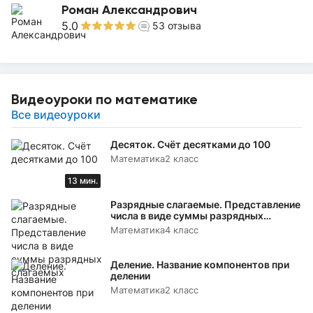
Роман Александрович
5.0
53
отзыва
Видеоуроки по математике
Все видеоуроки
Десяток. Счёт десятками до 100
Математика
2 класс
13 мин.
Разрядные слагаемые. Представление
числа в виде суммы разрядных
слагаемых
Математика
4 класс
Деление. Название компонентов при
делении
Математика
2 класс