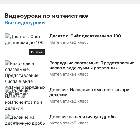
Видеоуроки по математике
Все видеоуроки
Десяток. Счёт десятками до 100
Математика
2 класс
13 мин.
Разрядные слагаемые. Представление
числа в виде суммы разрядных
слагаемых
Математика
4 класс
Деление. Название компонентов при
делении
Математика
2 класс
Деление на десятичную дробь
Математика
5 класс