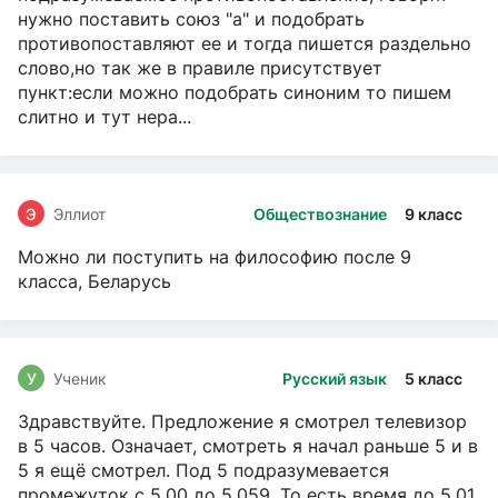
нужно поставить союз "а" и подобрать
противопоставляют ее и тогда пишется раздельно
слово,но так же в правиле присутствует
пункт:если можно подобрать синоним то пишем
слитно и тут нера...
Э
Эллиот
Обществознание
9 класс
Можно ли поступить на философию после 9
класса, Беларусь
У
Ученик
Русский язык
5 класс
Здравствуйте. Предложение я смотрел телевизор
в 5 часов. Означает, смотреть я начал раньше 5 и в
5 я ещё смотрел. Под 5 подразумевается
промежуток с 5.00 до 5.059. То есть время до 5.01.