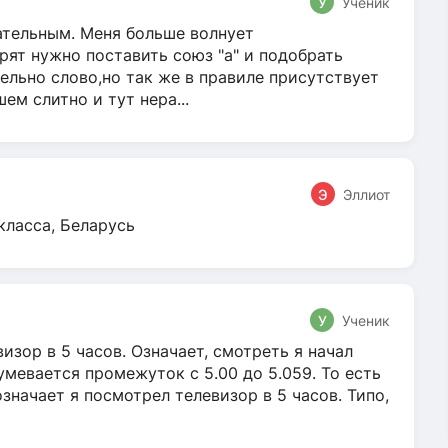
У
Ученик
гательным. Меня больше волнует
ят нужно поставить союз "а" и подобрать
ельно слово,но так же в правиле присутствует
м слитно и тут нера...
Э
Эллиот
класса, Беларусь
У
Ученик
зор в 5 часов. Означает, смотреть я начал
умевается промежуток с 5.00 до 5.059. То есть
 означает я посмотрел телевизор в 5 часов. Типо,