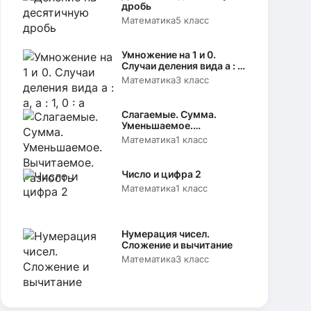
дробь
Математика
5 класс
Умножение на 1 и 0.
Случаи деления вида а : а,
а : 1, 0 : а
Математика
3 класс
Слагаемые. Сумма.
Уменьшаемое.
Вычитаемое. Разность
Математика
1 класс
Число и цифра 2
Математика
1 класс
Нумерация чисел.
Сложение и вычитание
Математика
3 класс