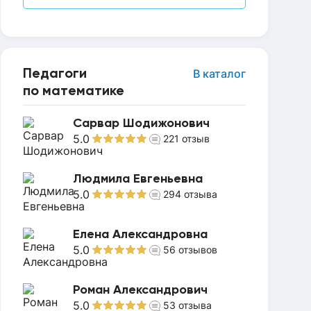
Педагоги
В каталог
по математике
Сарвар Шодижонович
5.0
221
отзыв
Людмила Евгеньевна
5.0
294
отзыва
Елена Александровна
5.0
56
отзывов
Роман Александрович
5.0
53
отзыва