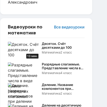
Видеоуроки по
Все видеоуроки
математике
Десяток. Счёт
десятками до 100
Математика
2 класс
13 мин.
Разрядные слагаемые.
Представление числа в
виде суммы разрядных
Математика
4 класс
слагаемых
Деление. Название
компонентов при
делении
Математика
2 класс
Деление на десятичную