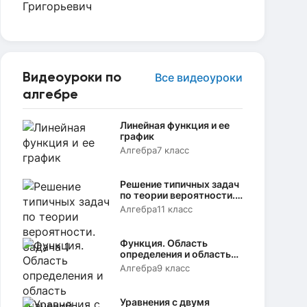
Видеоуроки по
Все видеоуроки
алгебре
Линейная функция и ее
график
Алгебра
7 класс
Решение типичных задач
по теории вероятности.
Задача 1
Алгебра
11 класс
Функция. Область
определения и область
значений
Алгебра
9 класс
Уравнения с двумя