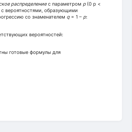
ское распределение
с параметром
р
(0 р <
… с вероятностями, образующими
рогрессию со знаменателем
q
= 1 –
p
:
ветствующих вероятностей:
тны готовые формулы для