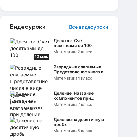
Видеоуроки
Все видеоуроки
Десяток. Счёт
десятками до 100
Математика
2 класс
13 мин.
Разрядные слагаемые.
Представление числа в
виде суммы разрядных
Математика
4 класс
слагаемых
Деление. Название
компонентов при
делении
Математика
2 класс
Деление на десятичную
дробь
Математика
5 класс