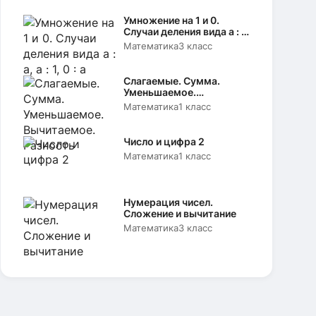
Умножение на 1 и 0.
Случаи деления вида а : а,
а : 1, 0 : а
Математика
3 класс
Слагаемые. Сумма.
Уменьшаемое.
Вычитаемое. Разность
Математика
1 класс
Число и цифра 2
Математика
1 класс
Нумерация чисел.
Сложение и вычитание
Математика
3 класс