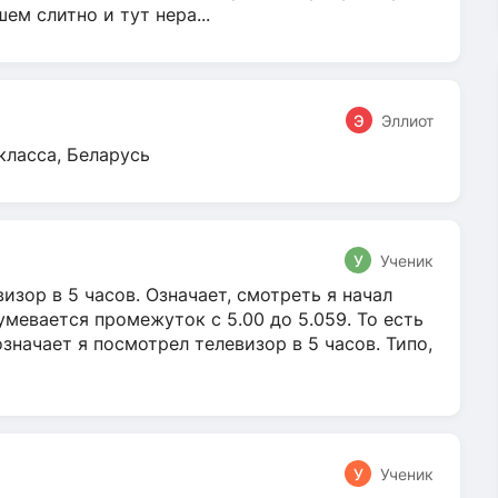
м слитно и тут нера...
Э
Эллиот
класса, Беларусь
У
Ученик
зор в 5 часов. Означает, смотреть я начал
умевается промежуток с 5.00 до 5.059. То есть
 означает я посмотрел телевизор в 5 часов. Типо,
У
Ученик