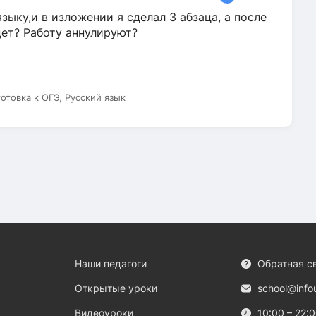
зыку,и в изложении я сделал 3 абзаца, а после
дет? Работу аннулируют?
готовка к ОГЭ, Русский язык
Наши педагоги
Обратная с
Открытые уроки
school@info
Видеоуроки
10:00 – 22: