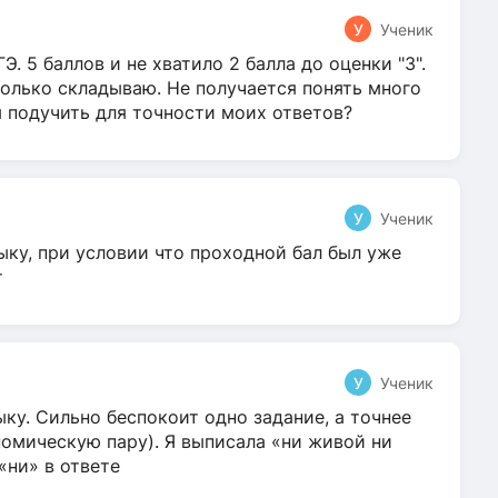
У
Ученик
Э. 5 баллов и не хватило 2 балла до оценки "3".
олько складываю. Не получается понять много
я подучить для точности моих ответов?
У
Ученик
ыку, при условии что проходной бал был уже
т
У
Ученик
ку. Сильно беспокоит одно задание, а точнее
омическую пару). Я выписала «ни живой ни
 «ни» в ответе