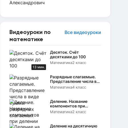
Видеоуроки по
Все видеоуроки
математике
Десяток. Счёт
десятками до 100
Математика
2 класс
13 мин.
Разрядные слагаемые.
Представление числа в
виде суммы разрядных
Математика
4 класс
слагаемых
Деление. Название
компонентов при
делении
Математика
2 класс
Деление на десятичную