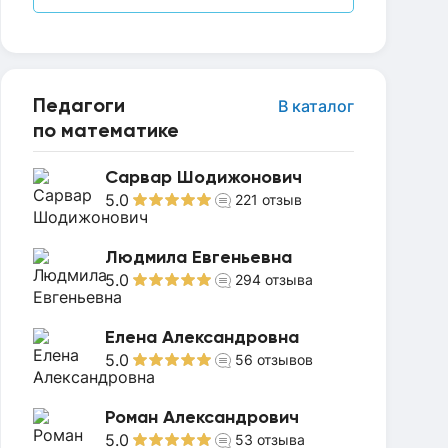
Педагоги
В каталог
по математике
Сарвар Шодижонович
5.0
221
отзыв
Людмила Евгеньевна
5.0
294
отзыва
Елена Александровна
5.0
56
отзывов
Роман Александрович
5.0
53
отзыва