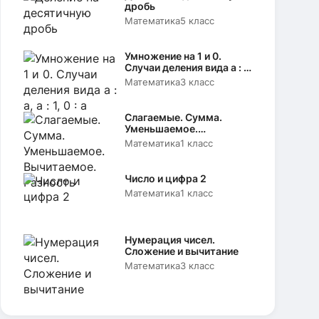
дробь
Математика
5 класс
Умножение на 1 и 0.
Случаи деления вида а : а,
а : 1, 0 : а
Математика
3 класс
Слагаемые. Сумма.
Уменьшаемое.
Вычитаемое. Разность
Математика
1 класс
Число и цифра 2
Математика
1 класс
Нумерация чисел.
Сложение и вычитание
Математика
3 класс