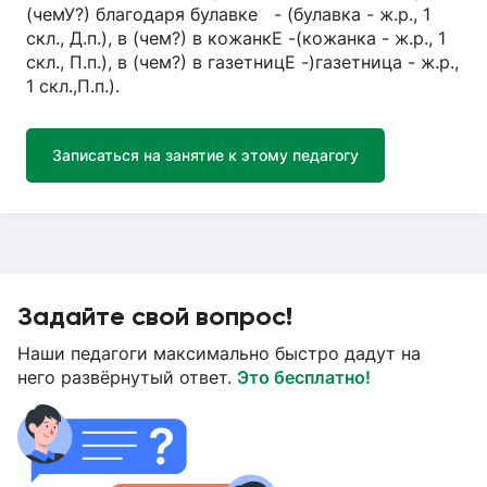
(чемУ?) благодаря булавке - (булавка - ж.р., 1
скл., Д.п.), в (чем?) в кожанкЕ -(кожанка - ж.р., 1
скл., П.п.), в (чем?) в газетницЕ -)газетница - ж.р.,
1 скл.,П.п.).
Записаться на занятие к этому педагогу
Задайте свой вопрос!
Наши педагоги максимально быстро дадут на
него развёрнутый ответ.
Это бесплатно!