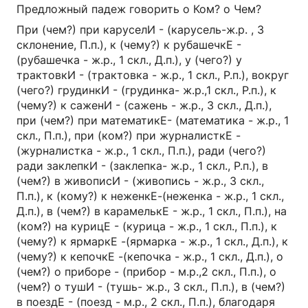
Предложный падеж говорить о Ком? о Чем?
При (чем?) при каруселИ - (карусель-ж.р. , 3
склонение, П.п.), к (чему?) к рубашечкЕ -
(рубашечка - ж.р., 1 скл., Д.п.), у (чего?) у
трактовкИ - (трактовка - ж.р., 1 скл., Р.п.), вокруг
(чего?) грудинкИ - (грудинка- ж.р.,1 скл., Р.п.), к
(чему?) к саженИ - (сажень - ж.р., 3 скл., Д.п.),
при (чем?) при математикЕ- (математика - ж.р., 1
скл., П.п.), при (ком?) при журналисткЕ -
(журналистка - ж.р., 1 скл., П.п.), ради (чего?)
ради заклепкИ - (заклепка- ж.р., 1 скл., Р.п.), в
(чем?) в живописИ - (живопись - ж.р., 3 скл.,
П.п.), к (кому?) к неженкЕ-(неженка - ж.р., 1 скл.,
Д.п.), в (чем?) в карамелькЕ - ж.р., 1 скл., П.п.), на
(ком?) на курицЕ - (курица - ж.р., 1 скл., П.п.), к
(чему?) к ярмаркЕ -(ярмарка - ж.р., 1 скл., Д.п.), к
(чему?) к кепочкЕ -(кепочка - ж.р., 1 скл., Д.п.), о
(чем?) о приборе - (прибор - м.р.,2 скл., П.п.), о
(чем?) о тушИ - (тушь- ж.р., 3 скл., П.п.), в (чем?)
в поездЕ - (поезд - м.р., 2 скл., П.п.), благодаря