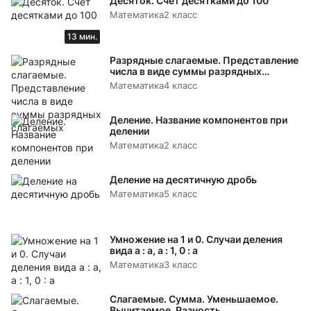
Десяток. Счёт десятками до 100
Математика
2 класс
13 мин.
Разрядные слагаемые. Представление
числа в виде суммы разрядных
слагаемых
Математика
4 класс
Деление. Название компонентов при
делении
Математика
2 класс
Деление на десятичную дробь
Математика
5 класс
Умножение на 1 и 0. Случаи деления
вида а : а, а : 1, 0 : а
Математика
3 класс
Слагаемые. Сумма. Уменьшаемое.
Вычитаемое. Разность