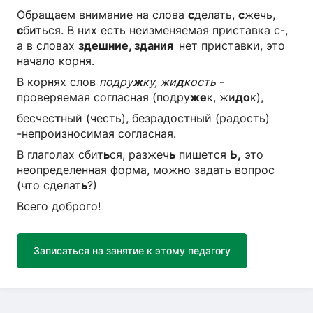
Обращаем внимание на слова
с
делать,
с
жечь,
с
биться. В них есть неизменяемая приставка с-,
а в словах
здешние, здания
нет приставки, это
начало корня.
В корнях слов
подру
ж
ку, жи
д
кость
-
проверяемая согласная (подру
же
к, жи
до
к),
бесчес
т
ный (честь), безрадос
т
ный (радость)
-непроизносимая согласная.
В глаголах сбит
ь
ся, разжеч
ь
пишется
Ь,
это
неопределенная форма, можно задать вопрос
(что сделат
ь
?)
Всего доброго!
Записаться на занятие к этому педагогу