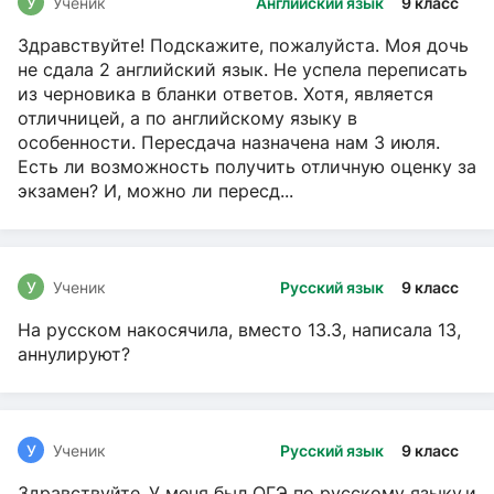
У
Ученик
Английский язык
9 класс
Здравствуйте! Подскажите, пожалуйста. Моя дочь
не сдала 2 английский язык. Не успела переписать
из черновика в бланки ответов. Хотя, является
отличницей, а по английскому языку в
особенности. Пересдача назначена нам 3 июля.
Есть ли возможность получить отличную оценку за
экзамен? И, можно ли пересд...
У
Ученик
Русский язык
9 класс
На русском накосячила, вместо 13.3, написала 13,
аннулируют?
У
Ученик
Русский язык
9 класс
Здравствуйте ,У меня был ОГЭ по русскому языку,и