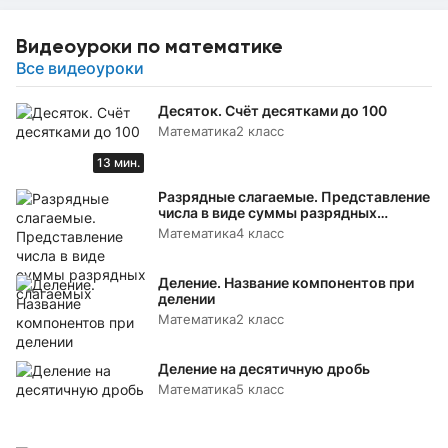
Видеоуроки по математике
Все видеоуроки
Десяток. Счёт десятками до 100
Математика
2 класс
13 мин.
Разрядные слагаемые. Представление
числа в виде суммы разрядных
слагаемых
Математика
4 класс
Деление. Название компонентов при
делении
Математика
2 класс
Деление на десятичную дробь
Математика
5 класс