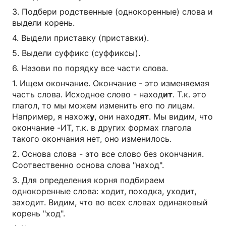
3. Подбери родственные (однокоренные) слова и
выдели корень.
4. Выдели приставку (приставки).
5. Выдели суффикс (суффиксы).
6. Назови по порядку все части слова.
1. Ищем окончание. Окончание - это изменяемая
часть слова. Исходное слово - наход
ит
. Т.к. это
глагол, то мы можем изменить его по лицам.
Например, я нахож
у
, они наход
ят
. Мы видим, что
окончание -ИТ, т.к. в других формах глагола
такого окончания нет, оно изменилось.
2. Основа слова - это все слово без окончания.
Соотвественно основа слова "наход".
3. Для определения корня подбираем
однокоренные слова: ходит, походка, уходит,
заходит. Видим, что во всех словах одинаковый
корень "ход".