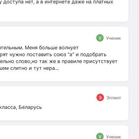
у доступа нет, а в интернете даже на платных
У
Ученик
гательным. Меня больше волнует
ят нужно поставить союз "а" и подобрать
ельно слово,но так же в правиле присутствует
м слитно и тут нера...
Э
Эллиот
класса, Беларусь
У
Ученик