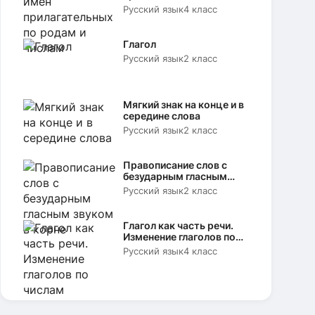
родам и числам
Русский язык
4 класс
Глагол
Русский язык
2 класс
Мягкий знак на конце и в
середине слова
Русский язык
2 класс
Правописание слов с
безударным гласным
звуком в корне
Русский язык
2 класс
Глагол как часть речи.
Изменение глаголов по
числам
Русский язык
4 класс