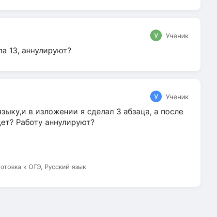
У
Ученик
ла 13, аннулируют?
У
Ученик
зыку,и в изложении я сделал 3 абзаца, а после
дет? Работу аннулируют?
готовка к ОГЭ, Русский язык