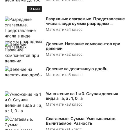
13 мин.
Разрядные слагаемые. Представление
числа в виде суммы разрядных
слагаемых
Математика
4 класс
Деление. Название компонентов при
делении
Математика
2 класс
Деление на десятичную дробь
Математика
5 класс
Умножение на 1 и 0. Случаи деления
вида а : а, а : 1, 0 : а
Математика
3 класс
Слагаемые. Сумма. Уменьшаемое.
Вычитаемое. Разность
Математика
1 класс