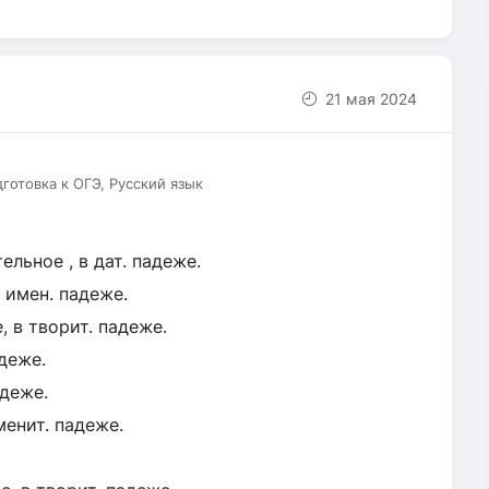
21 мая 2024
дготовка к ОГЭ, Русский язык
ельное , в дат. падеже.
 имен. падеже.
, в творит. падеже.
адеже.
адеже.
менит. падеже.