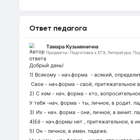
Ответ педагога
Тамара Кузьминична
Предметы:
Подготовка к ЕГЭ, Литература, По
Добрый день!
1) Всякому - нач.форма - всякий, определит
Свое - нач.форма - свой, притяжательное в
2) С кем - нач. форма - кто, вопросительное
У тебя -нач. форма - ты, личное, в родит. п
3) Их - нач. форма - они, личное, в винит. п
4)Её - нач.формы нет , притяжательное, в и
5) Он - личное, в имен. падеже.