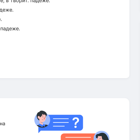
е, в творит. падеже.
адеже.
.
 падеже.
на