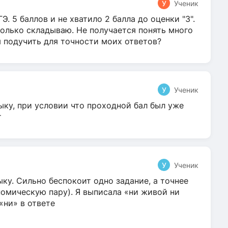
У
Ученик
Э. 5 баллов и не хватило 2 балла до оценки "3".
олько складываю. Не получается понять много
я подучить для точности моих ответов?
У
Ученик
ыку, при условии что проходной бал был уже
т
У
Ученик
ку. Сильно беспокоит одно задание, а точнее
омическую пару). Я выписала «ни живой ни
 «ни» в ответе