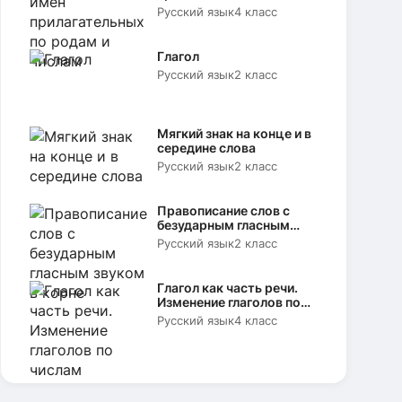
родам и числам
Русский язык
4 класс
Глагол
Русский язык
2 класс
Мягкий знак на конце и в
середине слова
Русский язык
2 класс
Правописание слов с
безударным гласным
звуком в корне
Русский язык
2 класс
Глагол как часть речи.
Изменение глаголов по
числам
Русский язык
4 класс