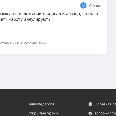
У
Ученик
зыку,и в изложении я сделал 3 абзаца, а после
дет? Работу аннулируют?
готовка к ОГЭ, Русский язык
Наши педагоги
Обратная с
Открытые уроки
school@info