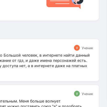
У
Ученик
о Большой человек, в интернете найти данный
жание от гдз, и даже имена персонажей есть.
у доступа нет, а в интернете даже на платных
У
Ученик
гательным. Меня больше волнует
ят нужно поставить союз "а" и подобрать