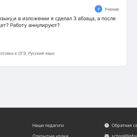
У
Ученик
зыку,и в изложении я сделал 3 абзаца, а после
дет? Работу аннулируют?
готовка к ОГЭ, Русский язык
Наши педагоги
Обратная с
Открытые уроки
school@info