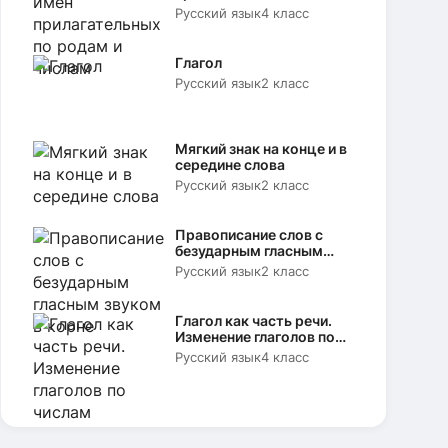
родам и числам
Русский язык
4 класс
Глагол
Русский язык
2 класс
Мягкий знак на конце и в
середине слова
Русский язык
2 класс
Правописание слов с
безударным гласным
звуком в корне
Русский язык
2 класс
Глагол как часть речи.
Изменение глаголов по
числам
Русский язык
4 класс