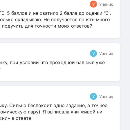
У
Ученик
Э. 5 баллов и не хватило 2 балла до оценки "3".
олько складываю. Не получается понять много
я подучить для точности моих ответов?
У
Ученик
ыку, при условии что проходной бал был уже
т
У
Ученик
ку. Сильно беспокоит одно задание, а точнее
омическую пару). Я выписала «ни живой ни
 «ни» в ответе