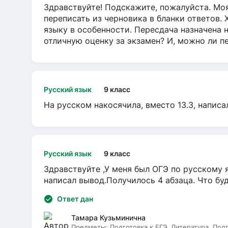
Здравствуйте! Подскажите, пожалуйста. Моя
переписать из черновика в бланки ответов. 
языку в особенности. Пересдача назначена 
отличную оценку за экзамен? И, можно ли пе
Русский язык
9 класс
На русском накосячила, вместо 13.3, написа
Русский язык
9 класс
Здравствуйте ,У меня был ОГЭ по русскому я
написал вывод.Получилось 4 абзаца. Что бу
Ответ дан
Тамара Кузьминична
Предметы:
Подготовка к ЕГЭ, Литература, Под