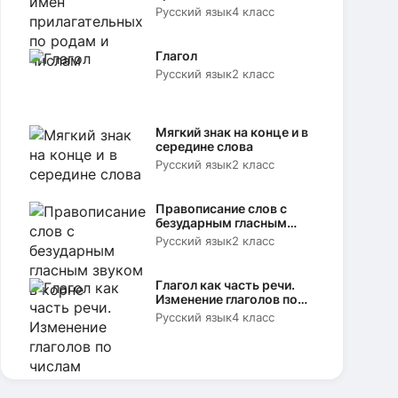
родам и числам
Русский язык
4 класс
Глагол
Русский язык
2 класс
Мягкий знак на конце и в
середине слова
Русский язык
2 класс
Правописание слов с
безударным гласным
звуком в корне
Русский язык
2 класс
Глагол как часть речи.
Изменение глаголов по
числам
Русский язык
4 класс