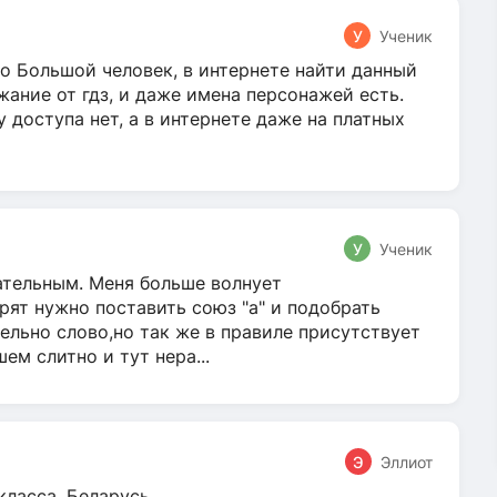
У
Ученик
о Большой человек, в интернете найти данный
жание от гдз, и даже имена персонажей есть.
у доступа нет, а в интернете даже на платных
У
Ученик
гательным. Меня больше волнует
ят нужно поставить союз "а" и подобрать
ельно слово,но так же в правиле присутствует
м слитно и тут нера...
Э
Эллиот
класса, Беларусь