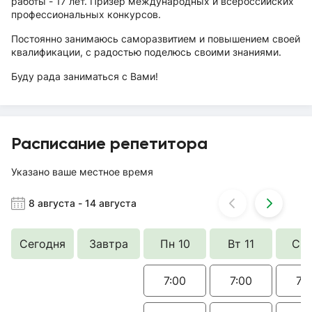
работы - 17 лет. Призер международных и всероссийских
профессиональных конкурсов.
Постоянно занимаюсь саморазвитием и повышением своей
квалификации, с радостью поделюсь своими знаниями.
Буду рада заниматься с Вами!
Расписание репетитора
Указано ваше местное время
8 августа
-
14 августа
Сегодня
Завтра
Пн 10
Вт 11
Ср 
7:00
7:00
7: