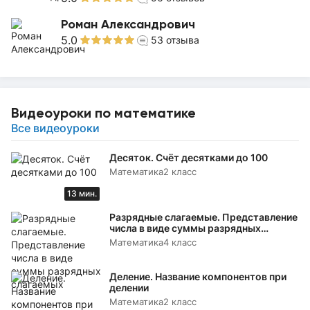
Роман Александрович
5.0
53
отзыва
Видеоуроки по математике
Все видеоуроки
Десяток. Счёт десятками до 100
Математика
2 класс
13 мин.
Разрядные слагаемые. Представление
числа в виде суммы разрядных
слагаемых
Математика
4 класс
Деление. Название компонентов при
делении
Математика
2 класс