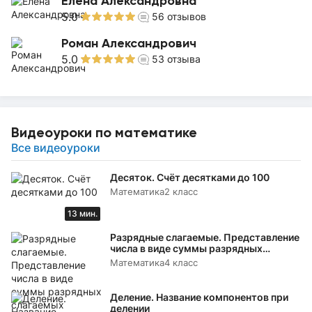
Елена Александровна
5.0
56
отзывов
Роман Александрович
5.0
53
отзыва
Видеоуроки по математике
Все видеоуроки
Десяток. Счёт десятками до 100
Математика
2 класс
13 мин.
Разрядные слагаемые. Представление
числа в виде суммы разрядных
слагаемых
Математика
4 класс
Деление. Название компонентов при
делении