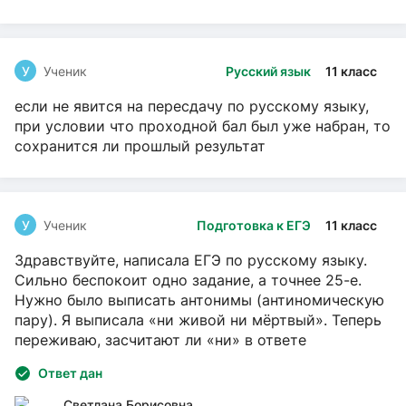
У
Ученик
Русский язык
11 класс
если не явится на пересдачу по русскому языку,
при условии что проходной бал был уже набран, то
сохранится ли прошлый результат
У
Ученик
Подготовка к ЕГЭ
11 класс
Здравствуйте, написала ЕГЭ по русскому языку.
Сильно беспокоит одно задание, а точнее 25-е.
Нужно было выписать антонимы (антиномическую
пару). Я выписала «ни живой ни мёртвый». Теперь
переживаю, засчитают ли «ни» в ответе
Ответ дан
Светлана Борисовна