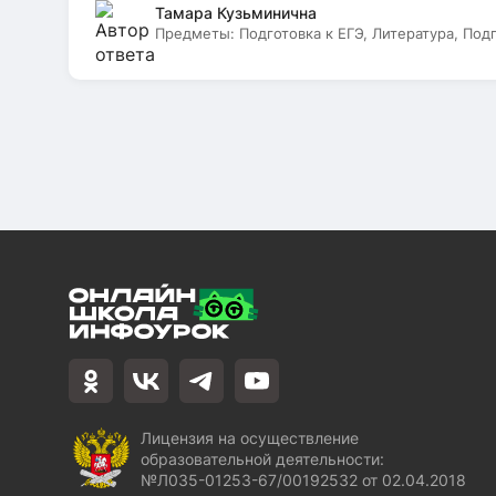
Тамара Кузьминична
Предметы:
Подготовка к ЕГЭ, Литература, Под
Лицензия на осуществление
образовательной деятельности:
№Л035-01253-67/00192532 от 02.04.2018