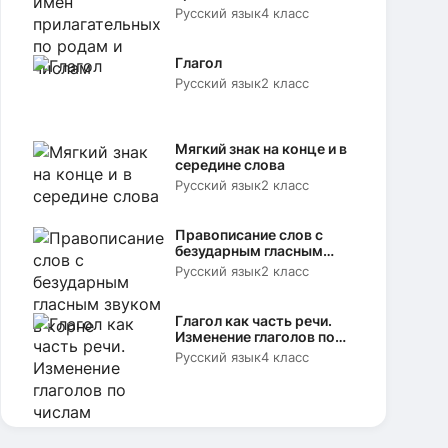
родам и числам
Русский язык
4 класс
Глагол
Русский язык
2 класс
Мягкий знак на конце и в
середине слова
Русский язык
2 класс
Правописание слов с
безударным гласным
звуком в корне
Русский язык
2 класс
Глагол как часть речи.
Изменение глаголов по
числам
Русский язык
4 класс