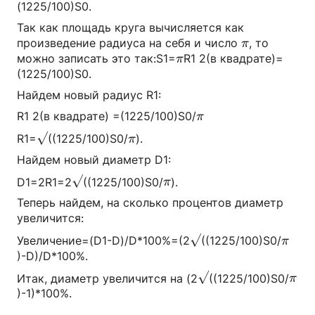
(1225/100)S0.
Так как площадь круга вычисляется как
π
произведение радиуса на себя и число
, то
π
π
можно записать это так:S1=
R1 2(в квадрате)=
π
(1225/100)S0.
Найдем новый радиус R1:
π
R1 2(в квадрате) =(1225/100)S0/
π
π
√
R1=
((1225/100)S0/
).
π
Найдем новый диаметр D1:
π
√
D1=2R1=2
((1225/100)S0/
).
π
Теперь найдем, на сколько процентов диаметр
увеличится:
π
√
Увеличение=(D1-D)/D*100%=(2
((1225/100)S0/
π
)-D)/D*100%.
π
√
Итак, диаметр увеличится на (2
((1225/100)S0/
π
)-1)*100%.