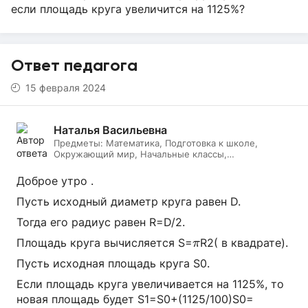
если площадь круга увеличится на 1125%?
Ответ педагога
15 февраля 2024
Наталья Васильевна
Предметы:
Математика, Подготовка к школе,
Окружающий мир, Начальные классы,
Литературное чтение, Русский язык, Онлайн няня
Доброе утро .
Пусть исходный диаметр круга равен D.
Тогда его радиус равен R=D/2.
π
Площадь круга вычисляется S=
R2( в квадрате).
π
Пусть исходная площадь круга S0.
Если площадь круга увеличивается на 1125%, то
новая площадь будет S1=S0+(1125/100)S0=