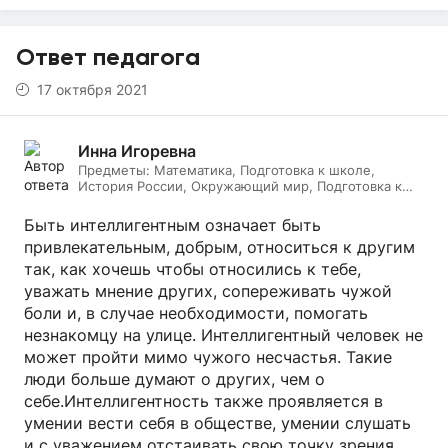
Ответ педагога
17 октября 2021
Инна Игоревна
Предметы:
Математика, Подготовка к школе,
История России, Окружающий мир, Подготовка к
ЕГЭ, Обществознание, Логопедия, Дефектология,
Всеобщая история, Литература, ИЗО, МХК,
Быть интеллигентным означает быть
Литературное чтение, Подготовка к ОГЭ, Русский
привлекательным, добрым, относиться к другим
язык
так, как хочешь чтобы относились к тебе,
уважать мнение других, сопереживать чужой
боли и, в случае необходимости, помогать
незнакомцу на улице. Интеллигентный человек не
может пройти мимо чужого несчастья. Такие
люди больше думают о других, чем о
себе.Интеллигентность также проявляется в
умении вести себя в обществе, умении слушать
и с уважением отстаивать свою точку зрения,