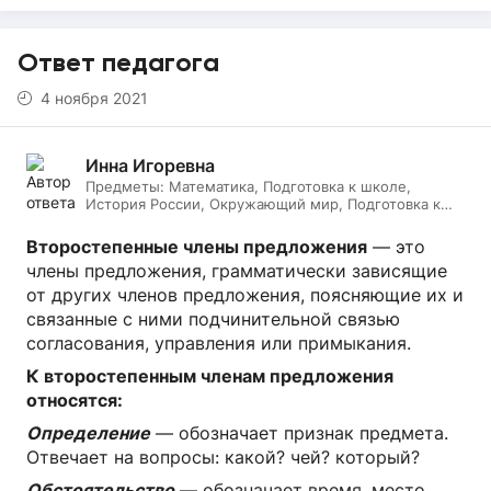
Ответ педагога
4 ноября 2021
Инна Игоревна
Предметы:
Математика, Подготовка к школе,
История России, Окружающий мир, Подготовка к
ЕГЭ, Обществознание, Логопедия, Дефектология,
Всеобщая история, Литература, ИЗО, МХК,
Второстепенные члены предложения
— это
Литературное чтение, Подготовка к ОГЭ, Русский
члены предложения, грамматически зависящие
язык
от других членов предложения, поясняющие их и
связанные с ними подчинительной связью
согласования, управления или примыкания.
К второстепенным членам предложения
относятся:
Определение
— обозначает признак предмета.
Отвечает на вопросы: какой? чей? который?
Обстоятельство
— обозначает время, место,