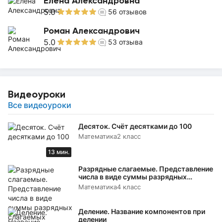
Елена Александровна
5.0
56
отзывов
Роман Александрович
5.0
53
отзыва
Видеоуроки
Все видеоуроки
Десяток. Счёт десятками до 100
Математика
2 класс
13 мин.
Разрядные слагаемые. Представление
числа в виде суммы разрядных
слагаемых
Математика
4 класс
Деление. Название компонентов при
делении