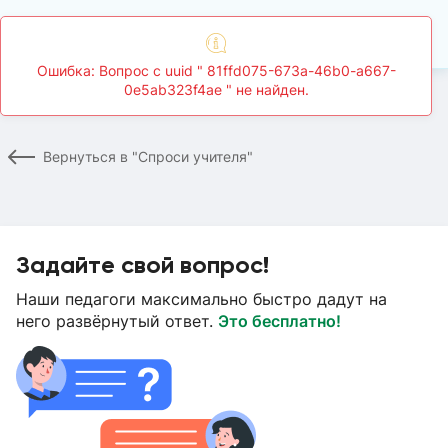
Ошибка: Вопрос c uuid " 81ffd075-673a-46b0-a667-
0e5ab323f4ae " не найден.
Главная
Спроси учителя
Страница вопроса
Вернуться в "Спроси учителя"
Задайте свой вопрос!
Наши педагоги максимально быстро дадут на
него развёрнутый ответ.
Это бесплатно!