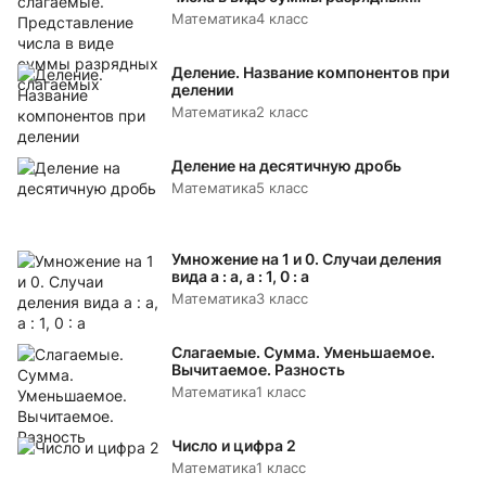
слагаемых
Математика
4 класс
Деление. Название компонентов при
делении
Математика
2 класс
Деление на десятичную дробь
Математика
5 класс
Умножение на 1 и 0. Случаи деления
вида а : а, а : 1, 0 : а
Математика
3 класс
Слагаемые. Сумма. Уменьшаемое.
Вычитаемое. Разность
Математика
1 класс
Число и цифра 2
Математика
1 класс