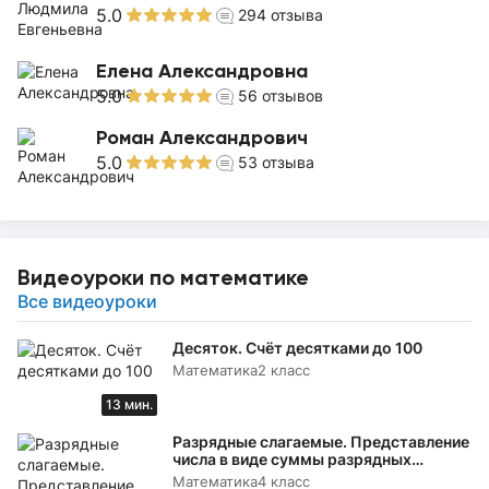
5.0
294
отзыва
Елена Александровна
5.0
56
отзывов
Роман Александрович
5.0
53
отзыва
Видеоуроки по математике
Все видеоуроки
Десяток. Счёт десятками до 100
Математика
2 класс
13 мин.
Разрядные слагаемые. Представление
числа в виде суммы разрядных
слагаемых
Математика
4 класс