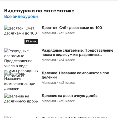
Видеоуроки по математике
Все видеоуроки
Десяток. Счёт десятками до 100
Математика
2 класс
13 мин.
Разрядные слагаемые. Представление
числа в виде суммы разрядных
слагаемых
Математика
4 класс
Деление. Название компонентов при
делении
Математика
2 класс
Деление на десятичную дробь
Математика
5 класс