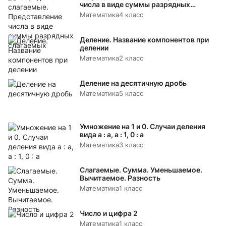
числа в виде суммы разрядных
слагаемых
Математика
4 класс
Деление. Название компонентов при
делении
Математика
2 класс
Деление на десятичную дробь
Математика
5 класс
Умножение на 1 и 0. Случаи деления
вида а : а, а : 1, 0 : а
Математика
3 класс
Слагаемые. Сумма. Уменьшаемое.
Вычитаемое. Разность
Математика
1 класс
Число и цифра 2
Математика
1 класс