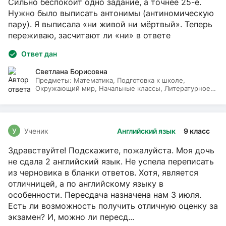
Сильно беспокоит одно задание, а точнее 25-е.
Нужно было выписать антонимы (антиномическую
пару). Я выписала «ни живой ни мёртвый». Теперь
переживаю, засчитают ли «ни» в ответе
Ответ дан
Светлана Борисовна
Предметы:
Математика, Подготовка к школе,
Окружающий мир, Начальные классы, Литературное
чтение, Русский язык
У
Ученик
Английский язык
9 класс
Здравствуйте! Подскажите, пожалуйста. Моя дочь
не сдала 2 английский язык. Не успела переписать
из черновика в бланки ответов. Хотя, является
отличницей, а по английскому языку в
особенности. Пересдача назначена нам 3 июля.
Есть ли возможность получить отличную оценку за
экзамен? И, можно ли пересд...