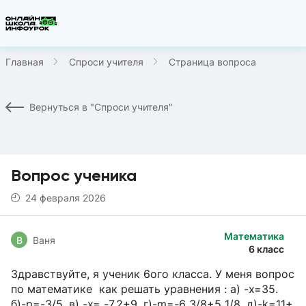
Главная
Спроси учителя
Страница вопроса
Вернуться в "Спроси учителя"
Вопрос ученика
24 февраля 2026
Математика
В
Ваня
6 класс
Здравствуйте, я ученик 6ого класса. У меня вопрос
по математике как решать уравнения : a) -x=35.
б)-p=-3/5. в) -x= -7,2+9. г)-m=-6 3/8+5 1/8. д)-k=11+