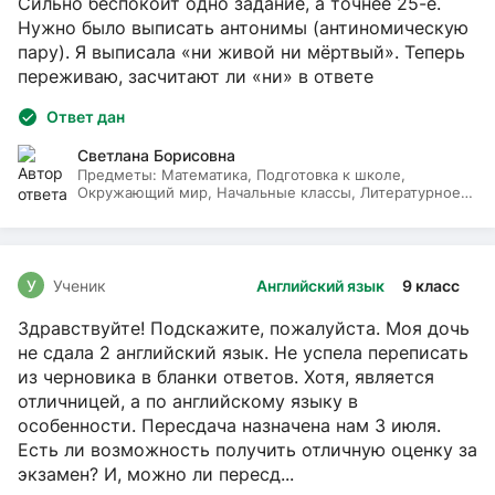
Сильно беспокоит одно задание, а точнее 25-е.
Нужно было выписать антонимы (антиномическую
пару). Я выписала «ни живой ни мёртвый». Теперь
переживаю, засчитают ли «ни» в ответе
Ответ дан
Светлана Борисовна
Предметы:
Математика, Подготовка к школе,
Окружающий мир, Начальные классы, Литературное
чтение, Русский язык
У
Ученик
Английский язык
9 класс
Здравствуйте! Подскажите, пожалуйста. Моя дочь
не сдала 2 английский язык. Не успела переписать
из черновика в бланки ответов. Хотя, является
отличницей, а по английскому языку в
особенности. Пересдача назначена нам 3 июля.
Есть ли возможность получить отличную оценку за
экзамен? И, можно ли пересд...