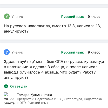
У
Ученик
Русский язык
9 класс
На русском накосячила, вместо 13.3, написала 13,
аннулируют?
У
Ученик
Русский язык
9 класс
Здравствуйте ,У меня был ОГЭ по русскому языку,и
в изложении я сделал 3 абзаца, а после написал
вывод.Получилось 4 абзаца. Что будет? Работу
аннулируют?
Ответ дан
Тамара Кузьминична
Предметы:
Подготовка к ЕГЭ, Литература, Подготовка
к ОГЭ, Русский язык