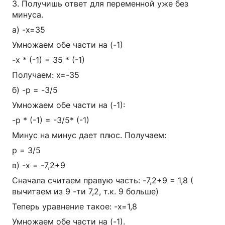
3. Получишь ответ для переменной уже без
минуса.
а) -х=35
Умножаем обе части на (-1)
-х * (-1) = 35 * (-1)
Получаем: х=-35
б) -р = -3/5
Умножаем обе части на (-1):
-р * (-1) = -3/5* (-1)
Минус на минус дает плюс. Получаем:
р = 3/5
в) -х = -7,2+9
Сначала считаем правую часть: -7,2+9 = 1,8 (
вычитаем из 9 -ти 7,2, т.к. 9 больше)
Теперь уравнение такое: -х=1,8
Умножаем обе части на (-1).