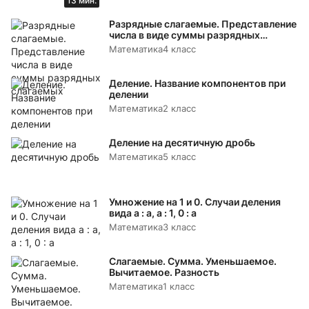
13 мин.
Разрядные слагаемые. Представление
числа в виде суммы разрядных
слагаемых
Математика
4 класс
Деление. Название компонентов при
делении
Математика
2 класс
Деление на десятичную дробь
Математика
5 класс
Умножение на 1 и 0. Случаи деления
вида а : а, а : 1, 0 : а
Математика
3 класс
Слагаемые. Сумма. Уменьшаемое.
Вычитаемое. Разность
Математика
1 класс