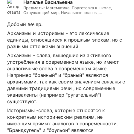
Наталья Васильевна
Предметы:
Математика, Подготовка к школе,
Окружающий мир, Начальные классы,
Литературное чтение, Русский язык, Онлайн няня
Добрый вечер.
Архаизмы и историзмы - это лексические
единицы, относящиеся к прошлым эпохам, но с
разными оттенками значений.
Архаизмы - слова, вышедшие из активного
употребления в современном языке, но имеют
аналогичные слова в современном языке.
Например "бранный" и "браный" являются
архаизмами, так как своим значением связаны с
давними традициями речи , но современные
эквиваленты (например "ругательный")
существуют.
Историзмы -слова, которые относятся к
конкретным историческим реалиям, не
имеющим прямых аналогов в современности.
"Брандкугель" и "брульон" являются