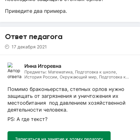
Приведите два примера.
Ответ педагога
17 декабря 2021
Инна Игоревна
Предметы:
Математика, Подготовка к школе,
История России, Окружающий мир, Подготовка к
ЕГЭ, Обществознание, Логопедия, Дефектология,
Всеобщая история, Литература, ИЗО, МХК,
Помимо браконьерства, степных орлов нужно
Литературное чтение, Подготовка к ОГЭ, Русский
защищать от загрязнения и уничтожения их
язык
местообитания под давлением хозяйственной
деятельности человека.
PS: А где текст?
Записаться на занятие к этому педагогу