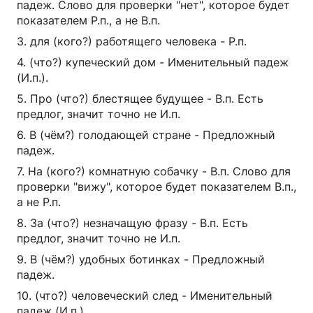
падеж. Слово для проверки "нет", которое будет
показателем Р.п., а не В.п.
3. для (кого?) работящего человека - Р.п.
4. (что?) купеческий дом - Именительный падеж
(И.п.).
5. Про (что?) блестящее будущее - В.п. Есть
предлог, значит точно не И.п.
6. В (чём?) голодающей стране - Предложный
падеж.
7. На (кого?) комнатную собачку - В.п. Слово для
проверки "вижу", которое будет показателем В.п.,
а не Р.п.
8. За (что?) незначащую фразу - В.п. Есть
предлог, значит точно не И.п.
9. В (чём?) удобных ботинках - Предложный
падеж.
10. (что?) человеческий след - Именительный
падеж (И.п.).