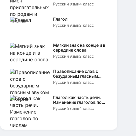
родам и числам
Русский язык
4 класс
Глагол
Русский язык
2 класс
Мягкий знак на конце и в
середине слова
Русский язык
2 класс
Правописание слов с
безударным гласным
звуком в корне
Русский язык
2 класс
Глагол как часть речи.
Изменение глаголов по
числам
Русский язык
4 класс