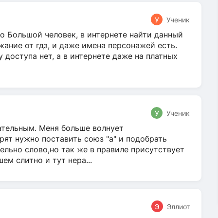
У
Ученик
о Большой человек, в интернете найти данный
жание от гдз, и даже имена персонажей есть.
у доступа нет, а в интернете даже на платных
У
Ученик
гательным. Меня больше волнует
ят нужно поставить союз "а" и подобрать
ельно слово,но так же в правиле присутствует
м слитно и тут нера...
Э
Эллиот