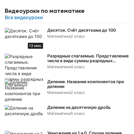
Видеоуроки по математике
Все видеоуроки
Десяток. Счёт десятками до 100
Математика
2 класс
13 мин.
Разрядные слагаемые. Представление
числа в виде суммы разрядных
слагаемых
Математика
4 класс
Деление. Название компонентов при
делении
Математика
2 класс
Деление на десятичную дробь
Математика
5 класс
Умножение на 1 и 0. Случаи деления