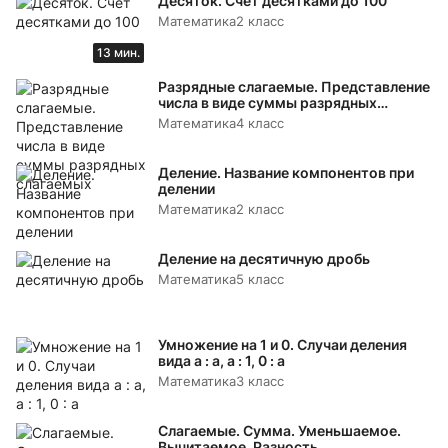
Десяток. Счёт десятками до 100
Математика
2 класс
13 мин.
Разрядные слагаемые. Представление
числа в виде суммы разрядных
слагаемых
Математика
4 класс
Деление. Название компонентов при
делении
Математика
2 класс
Деление на десятичную дробь
Математика
5 класс
Умножение на 1 и 0. Случаи деления
вида а : а, а : 1, 0 : а
Математика
3 класс
Слагаемые. Сумма. Уменьшаемое.
Вычитаемое. Разность